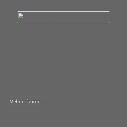
Boho-Glam im Steinhof
Diese moderne Hochzeit von Doreen & Yakob zu
dekorieren war auch für mich als Weddingplanner
etwas ganz Besonderes. Nicht nur, dass das
Brautpaar selber so viele kreative Ideen und
mindestens genausoviele tolle Freunde hatten, die
mitgeholfen haben. Wir durften den tollen alten
Steinhof mitten in Duisburg frei nach unserem
Wünschen verwandeln. Man findet es ganz…
Mehr erfahren
Letzte Artikel