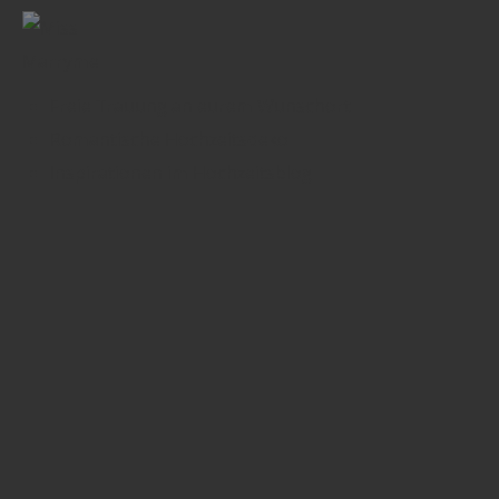
Freie Trauung an eurem Wunschort
Romantische Hochzeitsdeko
Inspirationen im Hochzeitsblog