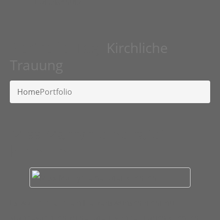
Datenschutz
Portfolio-Tag:
Kirchliche
Trauung
Home
Portfolio
Miss Marryme heiratet
kirchlich
Es war immer mein Herzenswunsch nicht nur
standesamtlich zu heiraten, sondern auch kirchlich.