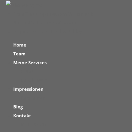
Freie Trauung an eurem Wunschort
Romantische Hochzeitsdeko
Inspirationen im Hochzeitsblog
Home
Team
Meine Services
Preise
Eure Fragen
Impressionen
Referenzen
Blog
Kontakt
Impressum