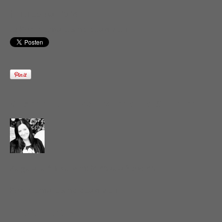
1. Februar 2024
Kommentare sind deaktiviert
Geschrieben von
Michaela Spudich
Zeige alle Artikel von:
Michaela Spudich
Kommentare sind deaktiviert
Letzte Artikel