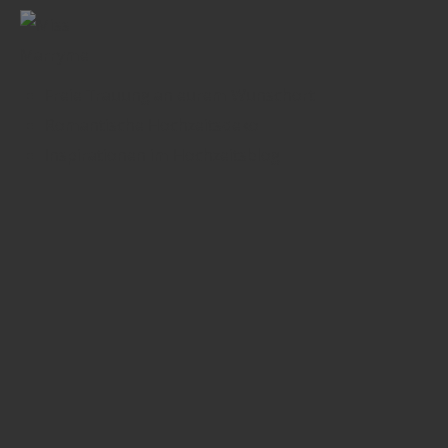
Freie Trauung an eurem Wunschort
Romantische Hochzeitsdeko
Inspirationen im Hochzeitsblog