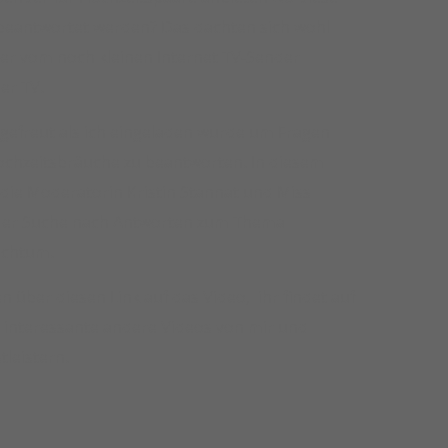
beantwortet werden? Das dachten sich wohl
er vom noch kleinen Internet TV-Sender
er TV.
 gefreut als ich eingeladen wurde um Fragen
hzeitsbräuche zu beantworten. In diesem
 die Moderatorin Kristin Stannat und Miss
der Suche nach Antworten zum Thema
uchtum.
en über diesen
Link auf das Video
, ihr findet auf
h interessante andere Videos von mir und
leistern.