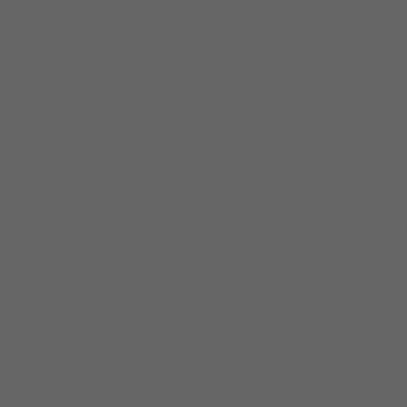
von Experten 
auch die Mach
Weddingplann
Ich habe mich
zum Thema Hoc
Video
seht ihr
Marryme auf 
Hochzeitsbra
Geht am best
der Seite noc
anderen Dienst