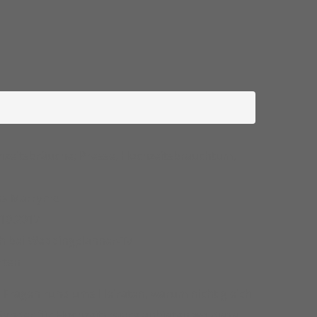
zeitsbräuche; Presse
,
Hochzeitsbrauchtum
,
ss Marryme
.10.2017
h bei Weddingplanner-Tv
rten
le Fragen rund ums Heiraten, warum nicht gleich
Sender für Hochzeitspaare anbieten wo diese