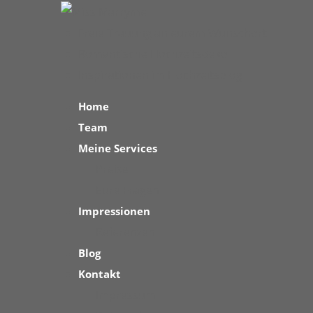
Freie Trauung an eurem Wunschort
Romantische Hochzeitsdeko
Inspirationen im Hochzeitsblog
Home
Team
Meine Services
Preise
Eure Fragen
Impressionen
Referenzen
Blog
Kontakt
Impressum