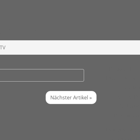
anner-TV
-TV
Presse
Hoch
Interview
,
TV
Kunde :
Mi
Datum:
10
Nächster Artikel »
Info:
Besuc
Projekt sta
Es gibt so vie
einen ganzen 