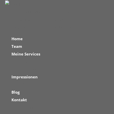
Freie Trauung an eurem Wunschort
Romantische Hochzeitsdeko
Inspirationen im Hochzeitsblog
Home
Team
Meine Services
Preise
Eure Fragen
Impressionen
Referenzen
Blog
Kontakt
Impressum