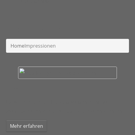
Datenschutz
Impressionen
Home
Impressionen
Miss Marryme heiratet kirchlich
Es war immer mein Herzenswunsch nicht nur
standesamtlich zu heiraten, sondern auch kirchlich.
Mehr erfahren