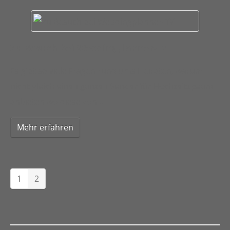
Zu Besuch bei Weddingplanner-TV
Es gibt so viele Fragen rund ums Heiraten, warum
nicht gleich einen ganzen Sender für Hochzeitspaare
anbieten wo diese von…
Mehr erfahren
1
2